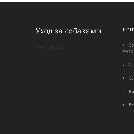
ПОП
Са
Все о собаках
Фото
Оч
Со
Ви
Вс