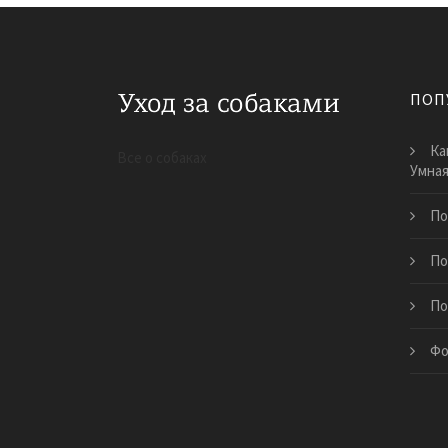
ПОП
Ка
Все о собаках
Умна
По
По
По
Фо