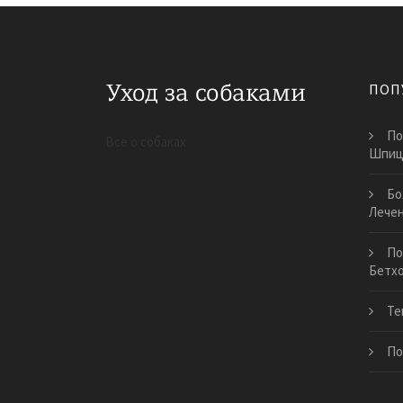
ПОП
По
Все о собаках
Шпи
Бо
Лече
По
Бетх
Те
По