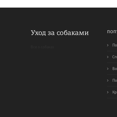
ПОП
По
Все о собаках
Сп
Во
По
Кр