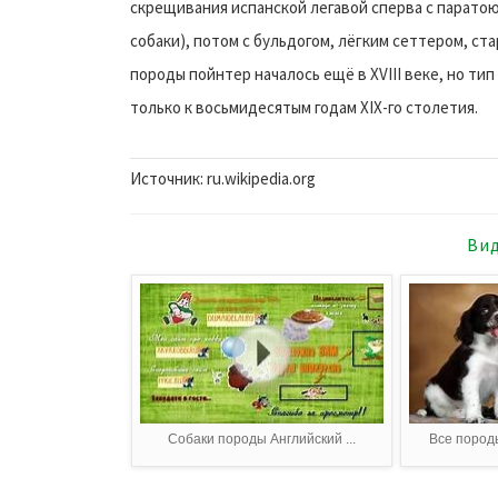
скрещивания испанской легавой сперва с паратою
собаки), потом с бульдогом, лёгким сеттером, ст
породы пойнтер началось ещё в XVIII веке, но т
только к восьмидесятым годам XIX-го столетия.
Источник: ru.wikipedia.org
Вид
Собаки породы Английский ...
Все породы