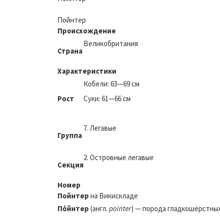
Пойнтер
Происхождение
Великобритания
Страна
Характеристики
Кобели: 63—69 см
Рост
Суки: 61—66 см
7. Легавые
Группа
2. Островные легавые
Секция
Номер
Пойнтер
на Викискладе
По́йнтер
(англ.
pointer
) — порода гладкошёрстны