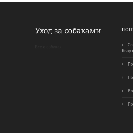
ПОП
Со
Все о собаках
Квар
По
По
Во
Пр