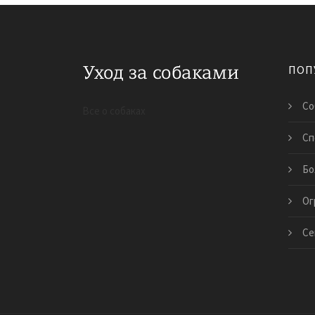
ПОП
Со
Все о собаках
Сп
Бо
Ог
Се