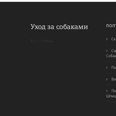
ПОП
Се
Все о собаках
Са
Собак
По
Ви
По
Шпи